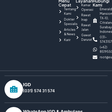
Menu
Layanan
Hubungi
Cepat
Kami
Kamar
Tentang
Emerald
Operasi
Kami
Mansio
Rawat
TX-10,
Dokter
Inap
Citralan
Spesialis
Rawat
Surabay
Articles
Jalan
Indones
& News
Gawat
031-
Darurat
Karir
5743157
(+62)
851955
rsot@su
IGD
(031) 574 31 574
WhatsApp IGD & Ambulans