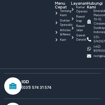
Menu
Layanan
Hubungi
Cepat
Kami
Kamar
Tentang
Emerald
Operasi
Kami
Mansio
Rawat
TX-10,
Dokter
Inap
Citralan
Spesialis
Rawat
Surabay
Articles
Jalan
Indones
& News
Gawat
031-
Darurat
Karir
5743157
(+62)
851955
rsot@su
IGD
(031) 574 31 574