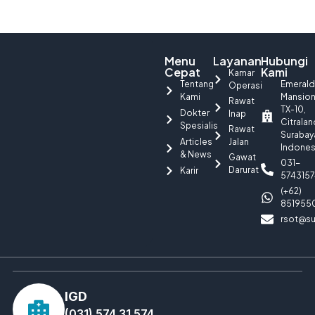
Menu
Layanan
Hubungi
Cepat
Kami
Kamar
Tentang
Emerald
Operasi
Kami
Mansio
Rawat
TX-10,
Dokter
Inap
Citralan
Spesialis
Rawat
Surabay
Articles
Jalan
Indones
& News
Gawat
031-
Darurat
Karir
5743157
(+62)
851955
rsot@su
IGD
(031) 574 31 574