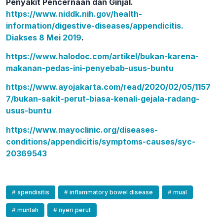
Penyakit Pencernaan dan Ginjal.
https://www.niddk.nih.gov/health-
information/digestive-diseases/appendicitis.
Diakses 8 Mei 2019
.
https://www.halodoc.com/artikel/bukan-karena-
makanan-pedas-ini-penyebab-usus-buntu
https://www.ayojakarta.com/read/2020/02/05/1157
7/bukan-sakit-perut-biasa-kenali-gejala-radang-
usus-buntu
https://www.mayoclinic.org/diseases-
conditions/appendicitis/symptoms-causes/syc-
20369543
apendisitis
inflammatory bowel disease
mual
muntah
nyeri perut