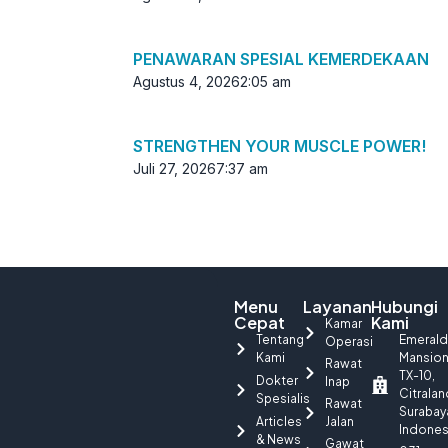
PENAWARAN SPESIAL KEMERDEKAAN
Agustus 4, 2026
2:05 am
STRENGTHEN YOUR MUSCLE POWER!
Juli 27, 2026
7:37 am
Menu
Layanan
Hubungi
Cepat
Kami
Kamar
Tentang
Emerald
Operasi
Kami
Mansio
Rawat
TX-10,
Dokter
Inap
Citralan
Spesialis
Rawat
Surabay
Articles
Jalan
Indones
& News
Gawat