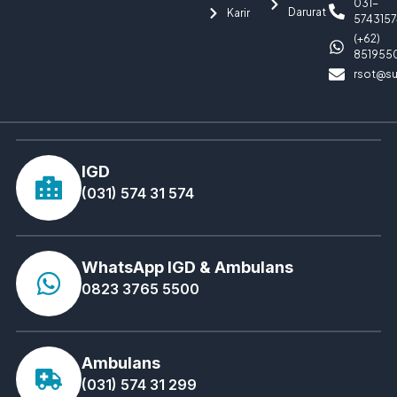
031-
Darurat
Karir
5743157
(+62)
851955
rsot@su
IGD
(031) 574 31 574
WhatsApp IGD & Ambulans
0823 3765 5500
Ambulans
(031) 574 31 299