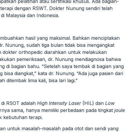
tkan pelatihan atau sertifikasi khusus. Ada bagian-
n terapi dengan RSWT. Dokter Nunung sendiri telah
a di Malaysia dan Indonesia.
embuahkan hasil yang maksimal. Bahkan menciptakan
 dr. Nunung, sudah tiga bulan tidak bisa mengangkat
eh dokter orthopedic diarahkan untuk melakukan
h dilakukan pemeriksaan, dr. Nunung mendiagnosa bahwa
ang di bagian bahu. “Setelah saya tembak di bagian yang
 bisa diangkat,” kata dr. Nunung. “Ada juga pasien dari
h ditembak lima kali, bisa lari lagi.”
da di RSOT adalah
High Intensity Laser
(HIL) dan
Low
enarnya sama, hanya memiliki perbedaan pada tingkat
joule
k kebutuhan terapi.
pkan untuk masalah-masalah pada otot dan sendi yang