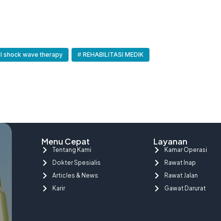
al shock wave therapy
REHABILITASI MEDIK
Menu Cepat
Layanan
Tentang Kami
Kamar Operasi
Dokter Spesialis
Rawat Inap
Articles & News
Rawat Jalan
Karir
Gawat Darurat