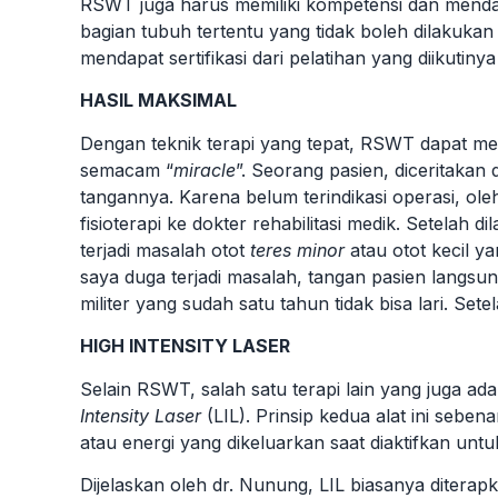
RSWT juga harus memiliki kompetensi dan mendapa
bagian tubuh tertentu yang tidak boleh dilakuka
mendapat sertifikasi dari pelatihan yang diikutiny
HASIL MAKSIMAL
Dengan teknik terapi yang tepat, RSWT dapat m
semacam “
miracle
”. Seorang pasien, diceritakan
tangannya. Karena belum terindikasi operasi, ol
fisioterapi ke dokter rehabilitasi medik. Setela
terjadi masalah otot
teres minor
atau otot kecil y
saya duga terjadi masalah, tangan pasien langsung
militer yang sudah satu tahun tidak bisa lari. Setela
HIGH INTENSITY LASER
Selain RSWT, salah satu terapi lain yang juga a
Intensity Laser
(LIL). Prinsip kedua alat ini seb
atau energi yang dikeluarkan saat diaktifkan untu
Dijelaskan oleh dr. Nunung, LIL biasanya ditera