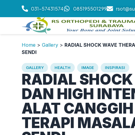
031-57431574
085195501299
rsot@su
Home
>
Gallery
>
RADIAL SHOCK WAVE THERAP
SENDI
GALLERY
HEALTH
IMAGE
INSPIRASI
RADIAL SHOCK
DAN HIGH INTE
ALAT CANGGIH
TERAPI MASAL