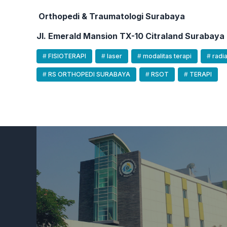
Orthopedi & Traumatologi Surabaya
Jl. Emerald Mansion TX-10 Citraland Surabaya
FISIOTERAPI
laser
modalitas terapi
radi
RS ORTHOPEDI SURABAYA
RSOT
TERAPI