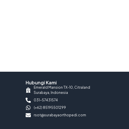
Hubungi Kami
Emerald Mansion TX-10, Citraland
Surabaya, Indonesia
031-57431574
(+62) 85195501299
rsot@surabayaorthopedi.com