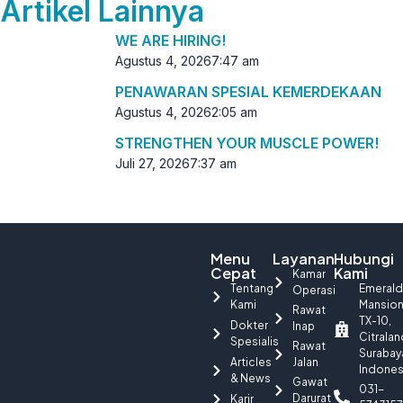
Artikel Lainnya
WE ARE HIRING!
Agustus 4, 2026
7:47 am
PENAWARAN SPESIAL KEMERDEKAAN
Agustus 4, 2026
2:05 am
STRENGTHEN YOUR MUSCLE POWER!
Juli 27, 2026
7:37 am
Menu
Layanan
Hubungi
Cepat
Kami
Kamar
Tentang
Emerald
Operasi
Kami
Mansio
Rawat
TX-10,
Dokter
Inap
Citralan
Spesialis
Rawat
Surabay
Articles
Jalan
Indones
& News
Gawat
031-
Darurat
Karir