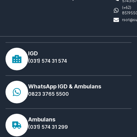
5743157
(+62)
851955
rsot@su
IGD
(031) 574 31 574
WhatsApp IGD & Ambulans
0823 3765 5500
Ambulans
(031) 574 31 299