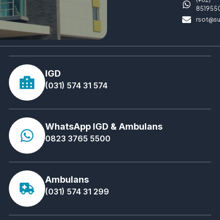
851955
rsot@su
IGD
(031) 574 31 574
WhatsApp IGD & Ambulans
0823 3765 5500
Ambulans
(031) 574 31 299