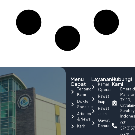
Menu
Layanan
Hubungi
Cepat
Kami
Kamar
Tentang
Emerald
Operasi
Kami
Mansio
Rawat
TX-10,
Dokter
Inap
Citralan
Spesialis
Rawat
Surabay
Articles
Jalan
Indones
& News
Gawat
031-
Darurat
Karir
5743157
(+62)