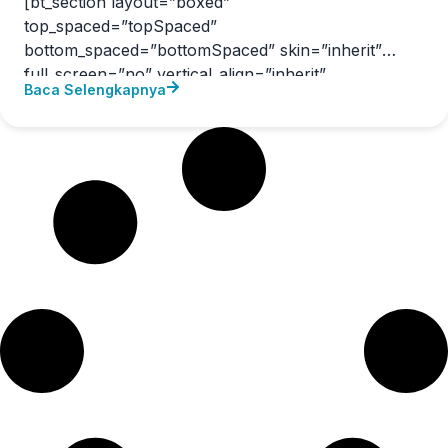
[bt_section layout=”boxed”
top_spaced=”topSpaced”
bottom_spaced=”bottomSpaced” skin=”inherit”
full_screen=”no” vertical_align=”inherit”
Baca Selengkapnya
divider=”no” back_image=”” back_color=””
back_video=”” video_settings=”” parallax=””
parallax_offset=”” animation=””