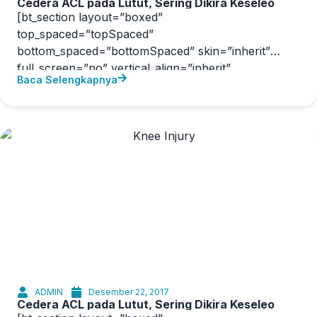
Cedera ACL pada Lutut, Sering Dikira Keseleo
[bt_section layout=”boxed”
top_spaced=”topSpaced”
bottom_spaced=”bottomSpaced” skin=”inherit”
full_screen=”no” vertical_align=”inherit”
Baca Selengkapnya
divider=”no” back_image=”” back_color=””
back_video=”” video_settings=”” parallax=””
parallax_offset=”” animation=””
ADMIN
Desember 22, 2017
Cedera ACL pada Lutut, Sering Dikira Keseleo