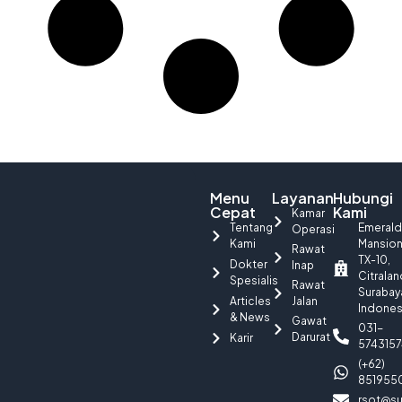
Menu
Layanan
Hubungi
Cepat
Kami
Kamar
Tentang
Emerald
Operasi
Kami
Mansio
Rawat
TX-10,
Dokter
Inap
Citralan
Spesialis
Rawat
Surabay
Articles
Jalan
Indones
& News
Gawat
031-
Darurat
Karir
5743157
(+62)
851955
rsot@su