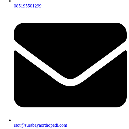
085195501299
rsot@surabayaorthopedi.com