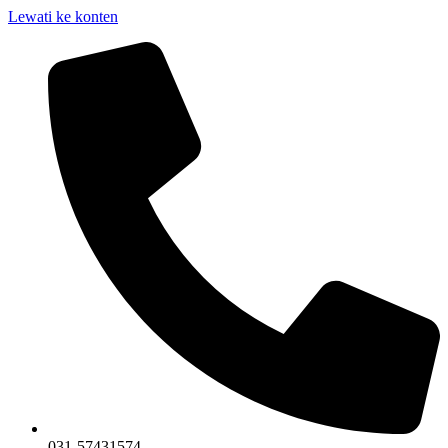
Lewati ke konten
031-57431574