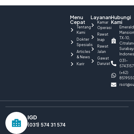
Menu
Layanan
Hubungi
Cepat
Kami
Kamar
Tentang
Emerald
Operasi
Kami
Mansio
Rawat
TX-10,
Dokter
Inap
Citralan
Spesialis
Rawat
Surabay
Articles
Jalan
Indones
& News
Gawat
031-
Darurat
Karir
5743157
(+62)
851955
rsot@su
IGD
(031) 574 31 574