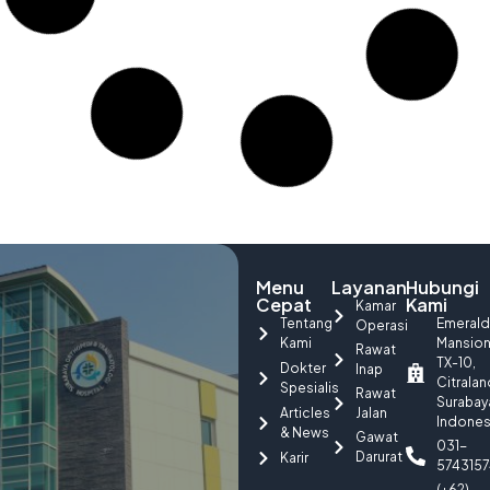
adalah salah satu komponen dari darah sendiri yang
Baca Selengkapnya
Marketing RSOT Surabaya
November 18, 2019
Mengenal Cerebral Palsy, Gangguan Motorik pada
Anak
cerebral palsy