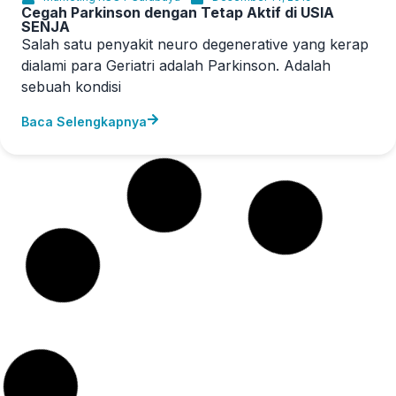
Salah satu penyakit neuro degenerative yang kerap
dialami para Geriatri adalah Parkinson. Adalah
sebuah kondisi
Baca Selengkapnya
Marketing RSOT Surabaya
November 26, 2019
PLATELET RICH PLASMA (PRP) UNTUK CEDERA
OLAH RAGA
Apakah PRP itu? PRP atau platelet rich plasma,