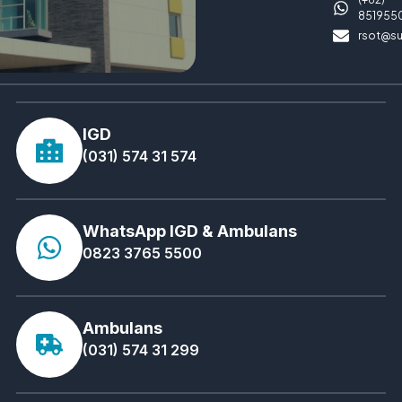
Baca Selengkapnya
Marketing RSOT Surabaya
November 15, 2019
POTENSI CEDERA PADA OLAHRAGA MULAI
RUNNER’S KNEE HINGGA TENNIS ELBOW
Cedera olahraga dapat teradi pada siapa saa, baik