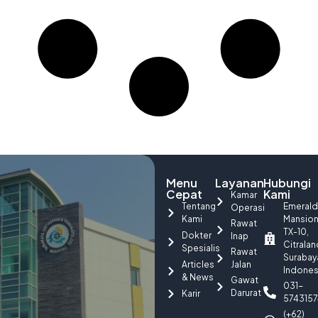
Menu
Layanan
Hubungi
Cepat
Kami
Kamar
Tentang
Emerald
Operasi
Kami
Mansio
Rawat
TX-10,
Dokter
Inap
Citralan
Spesialis
Rawat
Surabay
Articles
Jalan
Indones
& News
Gawat
031-
Darurat
Karir
5743157
(+62)