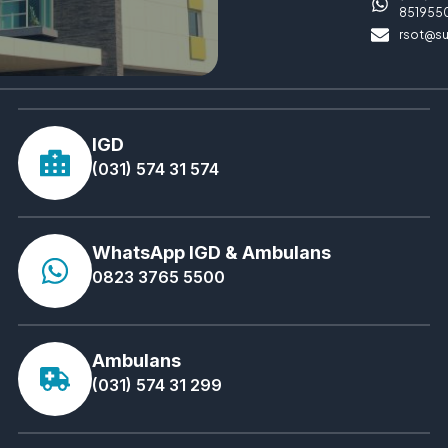
851955
rsot@su
IGD
(031) 574 31 574
WhatsApp IGD & Ambulans
0823 3765 5500
Ambulans
(031) 574 31 299