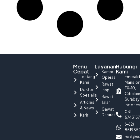
Menu
Layanan
Hubungi
Cepat
Kami
Kamar
Tentang
Emerald
Operasi
Kami
Mansio
Rawat
TX-10,
Dokter
Inap
Citralan
Spesialis
Rawat
Surabay
Articles
Jalan
Indones
& News
Gawat
031-
Darurat
Karir
5743157
(+62)
851955
rsot@su