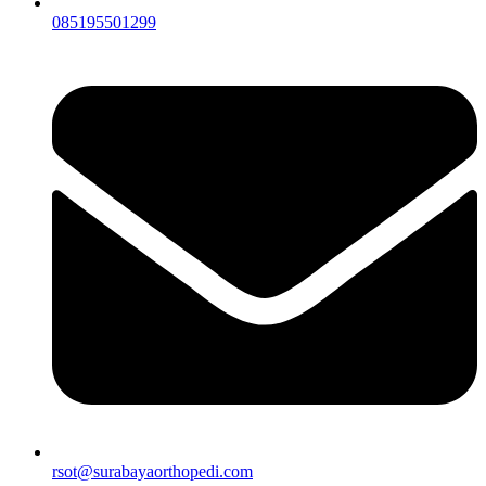
085195501299
rsot@surabayaorthopedi.com