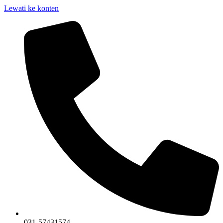
Lewati ke konten
031-57431574