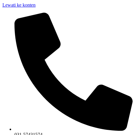
Lewati ke konten
031-57431574