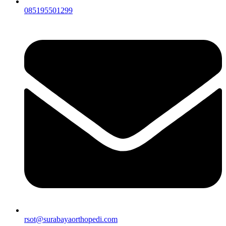
085195501299
rsot@surabayaorthopedi.com