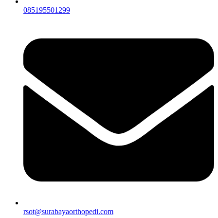
085195501299
rsot@surabayaorthopedi.com