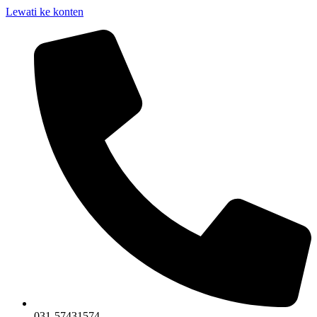
Lewati ke konten
031-57431574