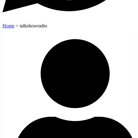
Home
>
talkshowradio