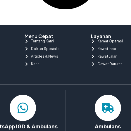
Menu Cepat
Layanan
Tentang Kami
Kamar Operasi
Dokter Spesialis
Rawat Inap
Articles & News
Rawat Jalan
Karir
Gawat Darurat
sApp IGD & Ambulans
Ambulans