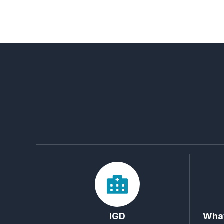
IGD
What