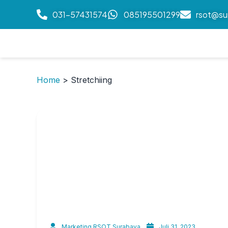
031-57431574
085195501299
rsot@su
Home
>
Stretchiing
Marketing RSOT Surabaya
Juli 31, 2023