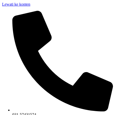
Lewati ke konten
031-57431574