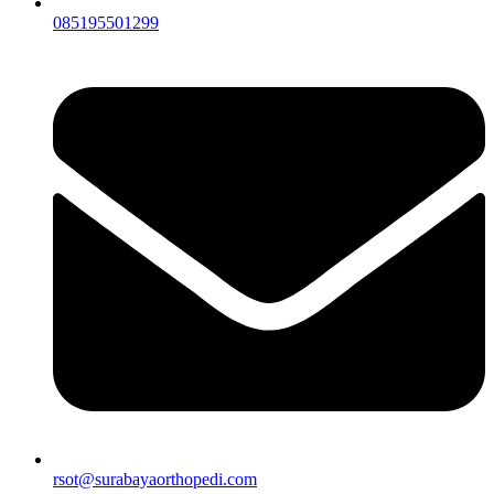
085195501299
rsot@surabayaorthopedi.com