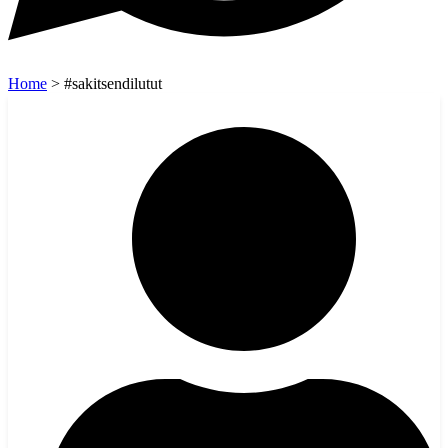
Home
>
#sakitsendilutut