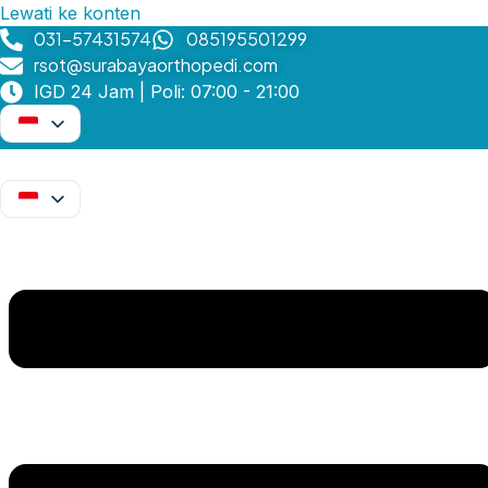
Lewati ke konten
031-57431574
085195501299
rsot@surabayaorthopedi.com
IGD 24 Jam | Poli: 07:00 - 21:00