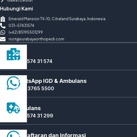
Gawat Darurat
Hubungi Kami
Emerald Mansion TX-10, Citraland Surabaya, Indonesia
031-57431574
(+62) 85195501299
rsot@surabayaorthopedi.com
IGD
(031) 574 31 574
WhatsApp IGD & Ambulans
0823 3765 5500
Ambulans
(031) 574 31 299
Pendaftaran dan Informasi