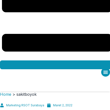
Live Chat
Home
>
sakitboyok
Marketing RSOT Surabaya
Maret 2, 2022