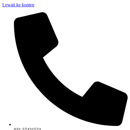
Lewati ke konten
031-57431574