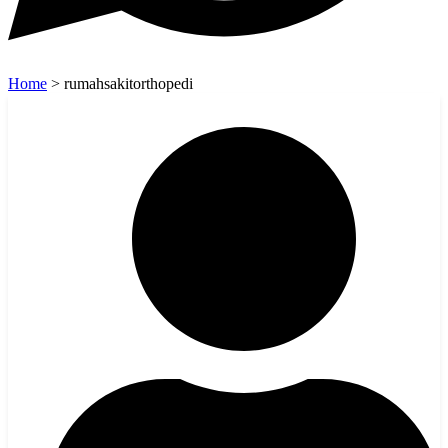
Home
>
rumahsakitorthopedi