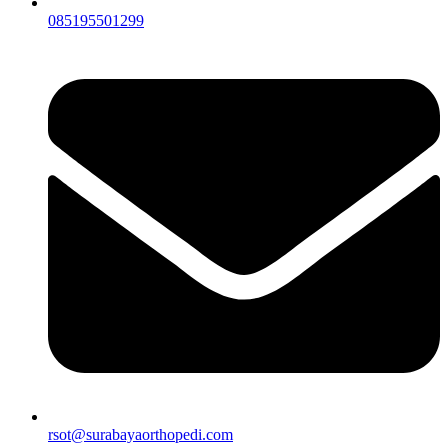
085195501299
rsot@surabayaorthopedi.com