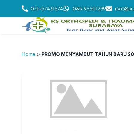
031-57431574
085195501299
rsot@su
Home
>
PROMO MENYAMBUT TAHUN BARU 20