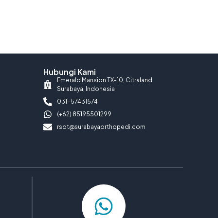
Hubungi Kami
Emerald Mansion TX-10, Citraland
Surabaya, Indonesia
031-57431574
(+62) 85195501299
rsot@surabayaorthopedi.com