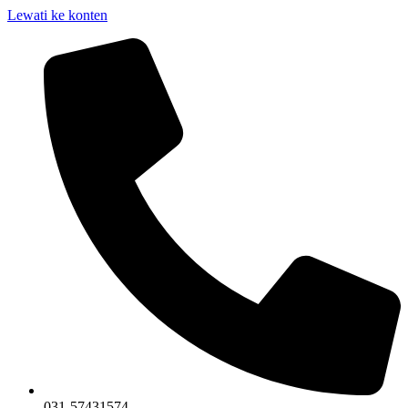
Lewati ke konten
031-57431574