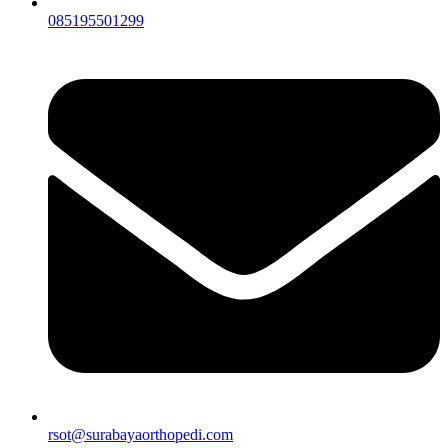
085195501299
rsot@surabayaorthopedi.com