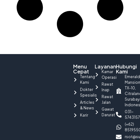
Menu
Layanan
Hubungi
Cepat
Kami
Kamar
Tentang
Emerald
Operasi
Kami
Mansio
Rawat
TX-10,
Dokter
Inap
Citralan
Spesialis
Rawat
Surabay
Articles
Jalan
Indones
& News
Gawat
031-
Darurat
Karir
5743157
(+62)
851955
rsot@su