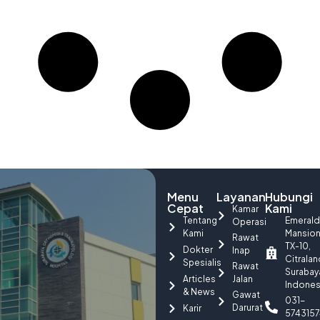
Menu
Layanan
Hubungi
Cepat
Kami
Kamar
Tentang
Emerald
Operasi
Kami
Mansio
Rawat
TX-10,
Dokter
Inap
Citralan
Spesialis
Rawat
Surabay
Articles
Jalan
Indones
& News
Gawat
031-
Darurat
Karir
5743157