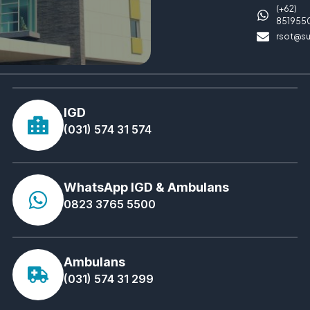
(+62)
851955
rsot@su
IGD
(031) 574 31 574
WhatsApp IGD & Ambulans
0823 3765 5500
Ambulans
(031) 574 31 299