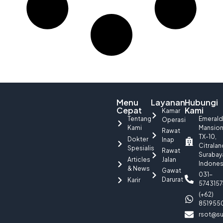
Menu
Layanan
Hubungi
Cepat
Kami
Kamar
Tentang
Emerald
Operasi
Kami
Mansio
Rawat
TX-10,
Dokter
Inap
Citralan
Spesialis
Rawat
Surabay
Articles
Jalan
Indones
& News
Gawat
031-
Darurat
Karir
5743157
(+62)
851955
rsot@su