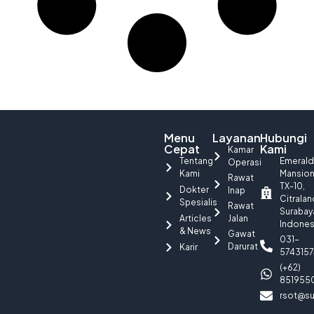
Menu
Layanan
Hubungi
Cepat
Kami
Kamar
Tentang
Emerald
Operasi
Kami
Mansio
Rawat
TX-10,
Dokter
Inap
Citralan
Spesialis
Rawat
Surabay
Articles
Jalan
Indones
& News
Gawat
031-
Darurat
Karir
5743157
(+62)
851955
rsot@su