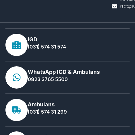
rsot@su
IGD
(031) 574 31 574
WhatsApp IGD & Ambulans
0823 3765 5500
Ambulans
(031) 574 31 299