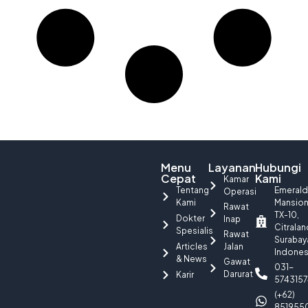
Menu
Layanan
Hubungi
Cepat
Kami
Kamar
Tentang
Emerald
Operasi
Kami
Mansio
Rawat
TX-10,
Dokter
Inap
Citralan
Spesialis
Rawat
Surabay
Articles
Jalan
Indones
& News
Gawat
031-
Darurat
Karir
5743157
(+62)
851955