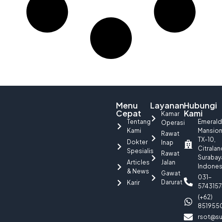
Menu
Layanan
Hubungi
Cepat
Kami
Kamar
Tentang
Emerald
Operasi
Kami
Mansio
Rawat
TX-10,
Dokter
Inap
Citralan
Spesialis
Rawat
Surabay
Articles
Jalan
Indones
& News
Gawat
031-
Darurat
Karir
5743157
(+62)
851955
rsot@su