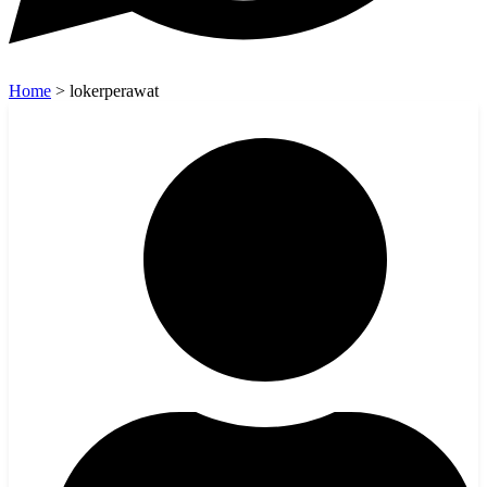
Home
>
lokerperawat