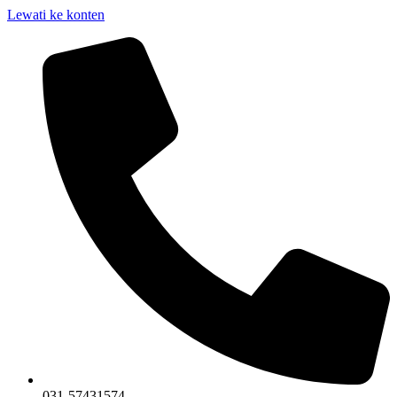
Lewati ke konten
031-57431574