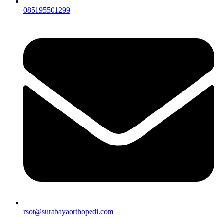
085195501299
rsot@surabayaorthopedi.com