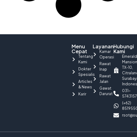
Menu
Layanan
Hubungi
Cepat
Kami
Kamar
Tentang
Emerald
Operasi
Kami
Mansio
Rawat
TX-10,
Dokter
Inap
Citralan
Spesialis
Rawat
Surabay
Articles
Jalan
Indones
& News
Gawat
031-
Darurat
Karir
5743157
(+62)
851955
rsot@su