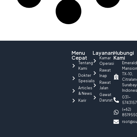
Menu
Layanan
Hubungi
Cepat
Kami
Kamar
Tentang
Emerald
Operasi
Kami
Mansio
Rawat
TX-10,
Dokter
Inap
Citralan
Spesialis
Rawat
Surabay
Articles
Jalan
Indones
& News
Gawat
031-
Darurat
Karir
5743157
(+62)
851955
rsot@su