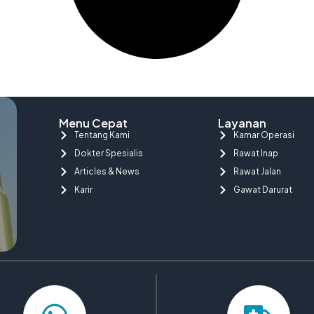
Menu Cepat
Layanan
Tentang Kami
Kamar Operasi
Dokter Spesialis
Rawat Inap
Articles & News
Rawat Jalan
Karir
Gawat Darurat