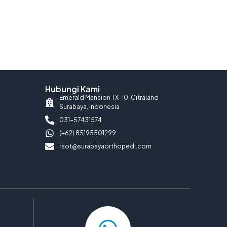
Hubungi Kami
Emerald Mansion TX-10, Citraland
Surabaya, Indonesia
031-57431574
(+62) 85195501299
rsot@surabayaorthopedi.com