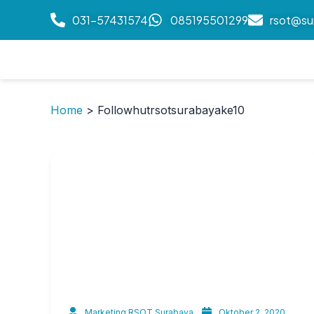
031-57431574
085195501299
rsot@su
Home
>
Followhutrsotsurabayake10
Marketing RSOT Surabaya
Oktober 2, 2020