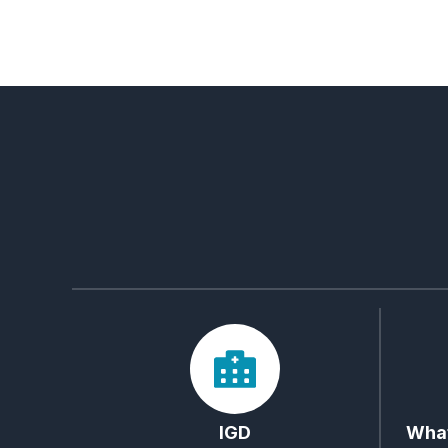
IGD
What