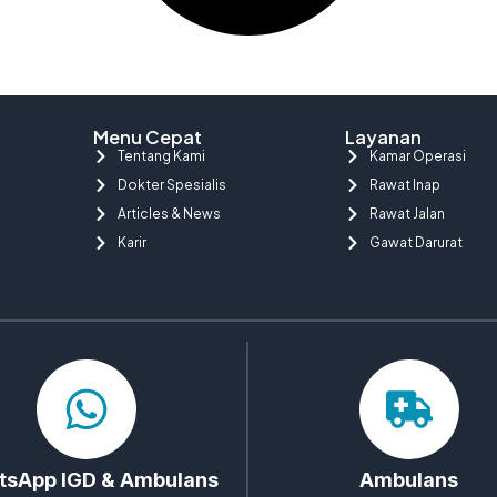
Menu Cepat
Layanan
Tentang Kami
Kamar Operasi
Dokter Spesialis
Rawat Inap
Articles & News
Rawat Jalan
Karir
Gawat Darurat
sApp IGD & Ambulans
Ambulans