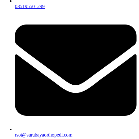
085195501299
rsot@surabayaorthopedi.com