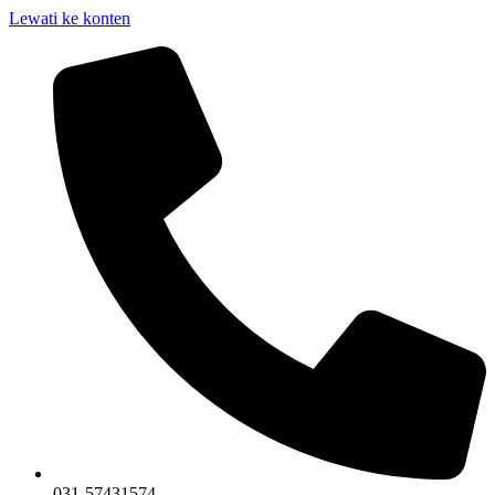
Lewati ke konten
031-57431574