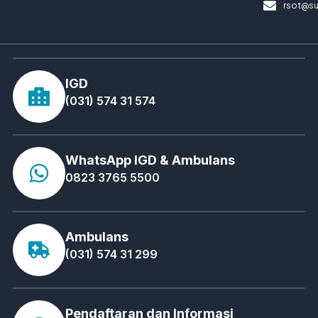
rsot@su
IGD
(031) 574 31 574
WhatsApp IGD & Ambulans
0823 3765 5500
Ambulans
(031) 574 31 299
Pendaftaran dan Informasi