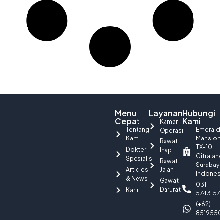
Menu
Layanan
Hubungi
Cepat
Kami
Kamar
Tentang
Emerald
Operasi
Kami
Mansio
Rawat
TX-10,
Dokter
Inap
Citralan
Spesialis
Rawat
Surabay
Articles
Jalan
Indones
& News
Gawat
031-
Darurat
Karir
5743157
(+62)
851955