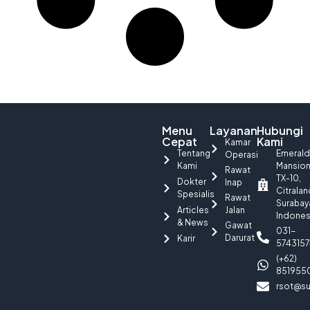
Menu
Layanan
Hubungi
Cepat
Kami
Kamar
Tentang
Emerald
Operasi
Kami
Mansio
Rawat
TX-10,
Dokter
Inap
Citralan
Spesialis
Rawat
Surabay
Articles
Jalan
Indones
& News
Gawat
031-
Darurat
Karir
5743157
(+62)
851955
rsot@su