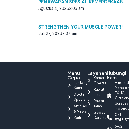
PENAWARAN SPESIAL KEMERDEKAAN
Agustus 4, 2026
2:05 am
STRENGTHEN YOUR MUSCLE POWER!
Juli 27, 2026
7:37 am
Menu
Layanan
Hubungi
Cepat
Kami
Kamar
Tentang
Emerald
Operasi
Kami
Mansio
Rawat
TX-10,
Dokter
Inap
Citralan
Spesialis
Rawat
Surabay
Articles
Jalan
Indones
& News
Gawat
031-
Darurat
Karir
5743157
(+62)