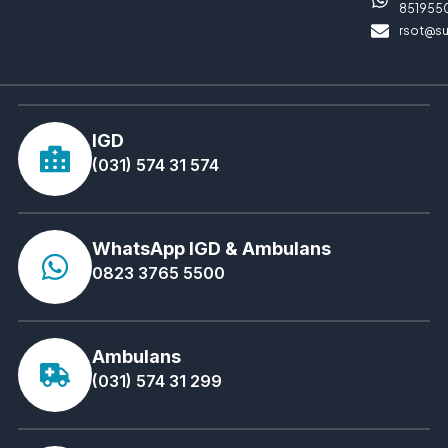
851955
rsot@su
IGD
(031) 574 31 574
WhatsApp IGD & Ambulans
0823 3765 5500
Ambulans
(031) 574 31 299