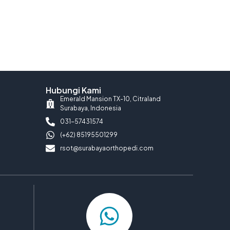
Hubungi Kami
Emerald Mansion TX-10, Citraland
Surabaya, Indonesia
031-57431574
(+62) 85195501299
rsot@surabayaorthopedi.com