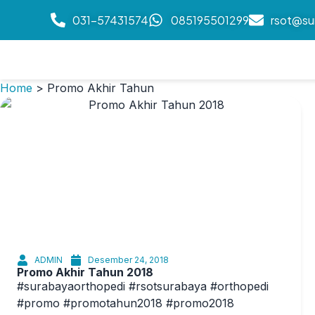
031-57431574
085195501299
rsot@su
Home
>
Promo Akhir Tahun
ADMIN
Desember 24, 2018
Promo Akhir Tahun 2018
#surabayaorthopedi #rsotsurabaya #orthopedi
#promo #promotahun2018 #promo2018