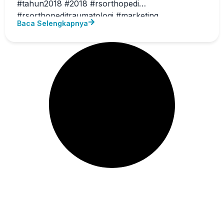
#tahun2018 #2018 #rsorthopedi
#rsorthopeditraumatologi #marketing
Baca Selengkapnya