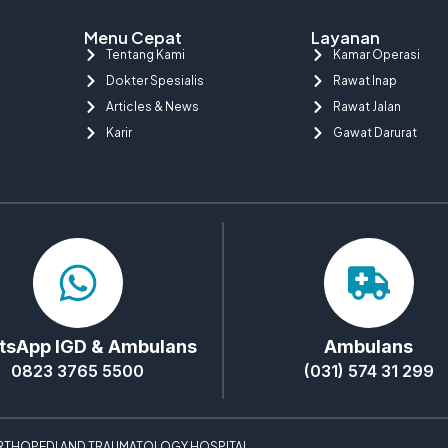
Menu Cepat
Layanan
Tentang Kami
Kamar Operasi
Dokter Spesialis
Rawat Inap
Articles & News
Rawat Jalan
Karir
Gawat Darurat
sApp IGD & Ambulans
Ambulans
0823 3765 5500
(031) 574 31 299
 ORTHOPEDI AND TRAUMATOLOGY HOSPITAL.