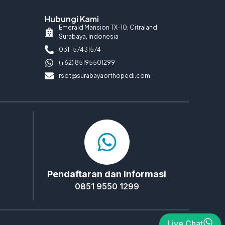
Hubungi Kami
Emerald Mansion TX-10, Citraland
Surabaya, Indonesia
031-57431574
(+62) 85195501299
rsot@surabayaorthopedi.com
Pendaftaran dan Informasi
0851 9550 1299
Live Chat