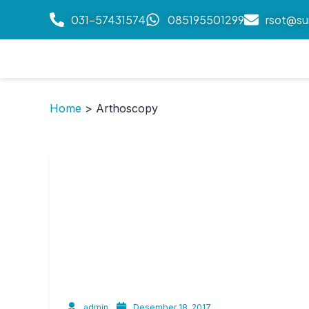
031-57431574
085195501299
rsot@su
Home
>
Arthoscopy
admin
Desember 18, 2017